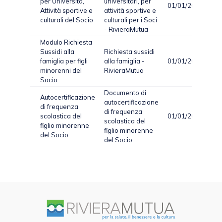
per Università,
universitari, per
01/01/2024
Attività sportive e
attività sportive e
culturali del Socio
culturali per i Soci
- RivieraMutua
Modulo Richiesta
Sussidi alla
Richiesta sussidi
famiglia per figli
alla famiglia -
01/01/2024
minorenni del
RivieraMutua
Socio
Documento di
Autocertificazione
autocertificazione
di frequenza
di frequenza
scolastica del
01/01/2024
scolastica del
figlio minorenne
figlio minorenne
del Socio
del Socio.