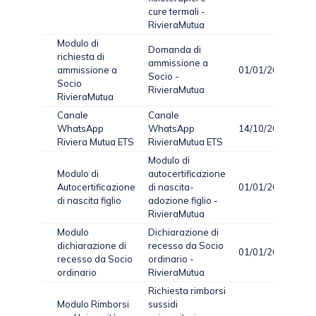
cure termali -
RivieraMutua
Modulo di
Domanda di
richiesta di
ammissione a
ammissione a
01/01/2024
Socio -
Socio
RivieraMutua
RivieraMutua
Canale
Canale
WhatsApp
WhatsApp
14/10/2025
Riviera Mutua ETS
RivieraMutua ETS
Modulo di
Modulo di
autocertificazione
Autocertificazione
di nascita-
01/01/2024
di nascita figlio
adozione figlio -
RivieraMutua
Modulo
Dichiarazione di
dichiarazione di
recesso da Socio
01/01/2024
recesso da Socio
ordinario -
ordinario
RivieraMutua
Richiesta rimborsi
Modulo Rimborsi
sussidi