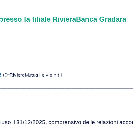
 presso la filiale RivieraBanca Gradara
________________________________________________________
👉
RivieraMutua | e v e n t i
26
________________________________________________________
hiuso il 31/12/2025, comprensivo delle relazioni acc