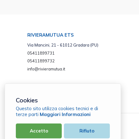
RIVIERAMUTUA ETS
Via Mancini, 21 - 61012 Gradara (PU)
05411899731
05411899732
info@rivieramutua.it
Cookies
Questo sito utilizza cookies tecnici e di
terze parti
Maggiori Informazioni
RivieraMutua ETS
Accetto
Rifiuto
C.F. 92063110412 |
Cookie Policy
|
Privacy Policy