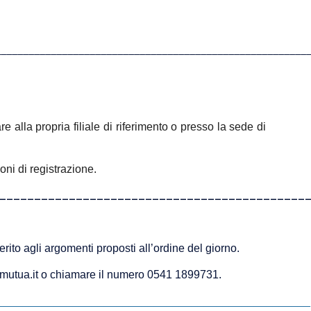
________________________________________________________
 alla propria filiale di riferimento o presso la sede di
ni di registrazione.
____________________________________________
ito agli argomenti proposti all’ordine del giorno.
eramutua.it o chiamare il numero 0541 1899731.
__________________________________________________