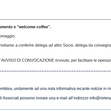
________________________________________________________
itamento e “welcome coffee”.
 omaggio.
nvitiamo a conferire delega ad altro Socio, delega da consegnare
l’AVVISO DI CONVOCAZIONE ricevuto, per facilitare le operazio
_____________________________________________
mblea, unitamente ad una nota informativa recante notizie in mer
 gli Associati possono inviare una e-mail all’indirizzo info@rivi
__________________________________________________