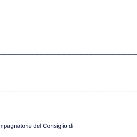
________________________________________________________
________________________________________________________
ompagnatorie del Consiglio di