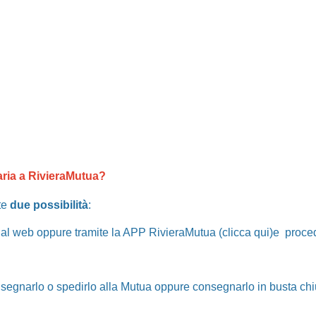
aria a RivieraMutua?
te
due possibilità
:
l web oppure tramite la APP RivieraMutua (
clicca qui)
e proced
segnarlo o spedirlo alla Mutua oppure consegnarlo in busta chi