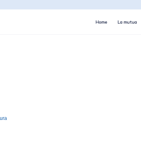
Home
La mutua
tura