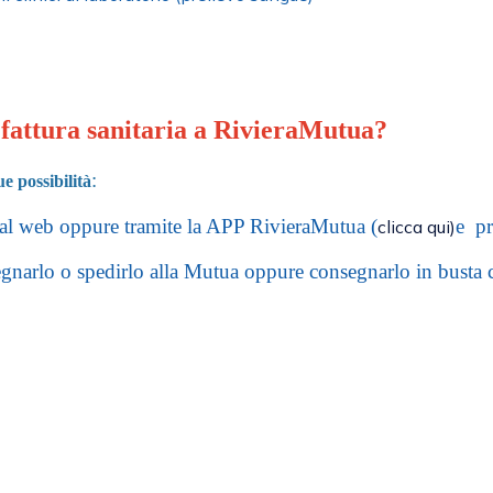
 fattura sanitaria a RivieraMutua?
:
e possibilità
al web oppure tramite la APP RivieraMutua (
e pr
clicca qui)
gnarlo o spedirlo alla Mutua oppure consegnarlo in busta c