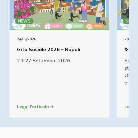
NEWS
NEWS
24/09/2026
20/09/2
Gita Sociale 2026 – Napoli
✨ Rav
24-27 Settembre 2026
Scopr
storia
UNESC
e viag
Leggi l'articolo
Leggi 