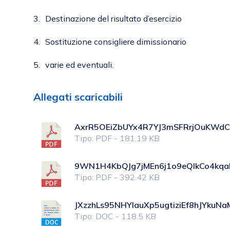
3.
Destinazione del risultato d’esercizio
4.
Sostituzione consigliere dimissionario
5.
varie ed eventuali.
Allegati scaricabili
AxrR5OEiZbUYx4R7YJ3mSFRrjOuKWdC
Tipo: PDF - 181.19 KB
9WN1H4KbQJg7jMEn6j1o9eQIkCo4kqa
Tipo: PDF - 392.42 KB
JXzzhLs95NHYIauXp5ugtiziEf8hJYkuNaM
Tipo: DOC - 118.5 KB